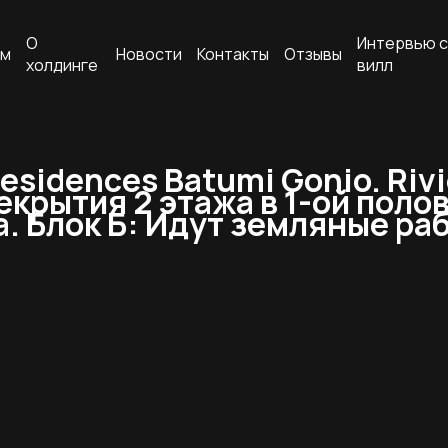
О
Интервью с
ам
Новости
Контакты
Отзывы
холдинге
вилл
esidences Batumi Gonio. Riv
крытия 2 этажа в 1-ой полов
. Блок Б: Идут земляные ра