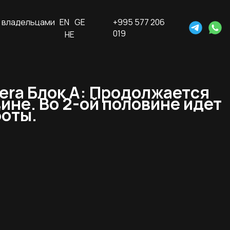
 владельцами
EN
GE
+995 577 206
019
HE
iera Блок А: Продолжается
ине. Во 2-ой половине идет
боты.