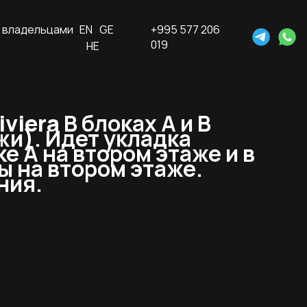
 владельцами
EN
GE
+995 577 206
019
HE
iviera
В блоках А и В
и). Идет укладка
е А на втором этаже и в
ы на втором этаже.
ния.