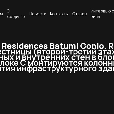
О
Интервью с
ам
Новости
Контакты
Отзывы
холдинге
вилл
Residences Batumi Gonio. R
стницы (второй-третий этаж
ых и внутренних стен в блок
 блоке С монтируются колонн
тия инфраструктурного зда