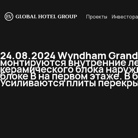
Проекты
Инвестор
24.08.2024 Wyndham Grand 
монтируются внутренние ле
керамического блока наружн
блоке В на первом этаже. В
Усиливаются плиты перекры