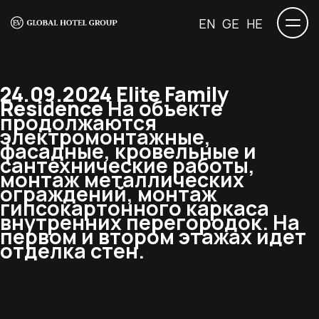
EN
GE
HE
24.09.2024 Elite Family
Residence
На объекте
продолжаются
электромонтажные,
фасадные, кровельные и
сантехнические работы,
монтаж металлических
ограждений, монтаж
гипсокартонного каркаса
внутренних перегородок. На
первом и втором этажах идет
отделка стен.