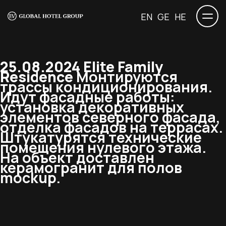
EN
GE
HE
25.08.2024 Elite Family
Residence
Монтируются
трассы кондиционирования.
Идут фасадные работы:
установка декоративных
элементов северного фасада,
отделка фасадов на террасах.
Штукатурятся технические
помещения нулевого этажа.
На объект доставлен
керамогранит для полов
mockup.