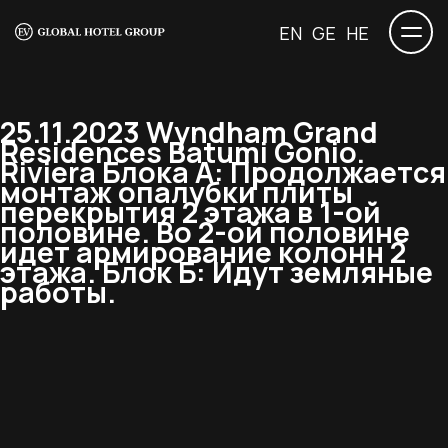
EN
GE
HE
25.11.2023 Wyndham Grand
Residences Batumi Gonio.
Riviera Блока А: Продолжается
монтаж опалубки плиты
перекрытия 2 этажа в 1-ой
половине. Во 2-ой половине
идет армирование колонн 2
этажа. Блок Б: Идут земляные
работы.