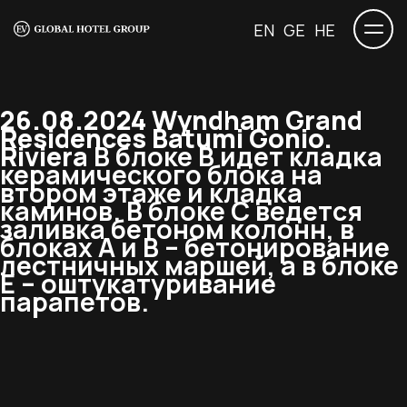
EN
GE
HE
26.08.2024 Wyndham Grand
Residences Batumi Gonio.
Riviera
В блоке В идет кладка
керамического блока на
втором этаже и кладка
каминов. В блоке С ведется
заливка бетоном колонн, в
блоках А и В – бетонирование
лестничных маршей, а в блоке
Е – оштукатуривание
парапетов.