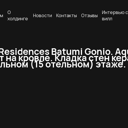
О
Интервью с
ам
Новости
Контакты
Отзывы
холдинге
вилл
Residences Batumi Gonio. A
 на кровле. Кладка стен ке
льном (15 отельном) этаже.