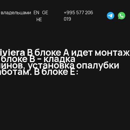
 владельцами
EN
GE
+995 577 206
019
HE
iviera
В блоке А идет монтаж
блоке В – кладка
минов, установка опалубки
ботам. В блоке Е: