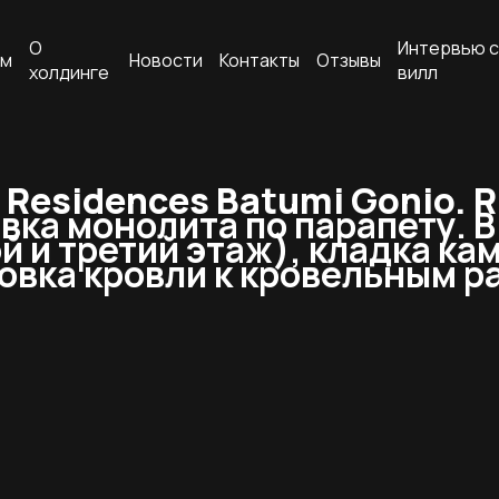
О
Интервью с
ам
Новости
Контакты
Отзывы
холдинге
вилл
Residences Batumi Gonio. R
вка монолита по парапету. В 
й и третий этаж), кладка ка
вка кровли к кровельным ра