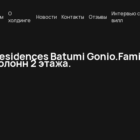
О
Интервью с
ам
Новости
Контакты
Отзывы
холдинге
вилл
esidences Batumi Gonio.Fam
олонн 2 этажа.