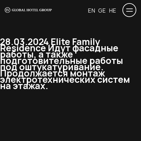
EN
GE
HE
28.03.2024 Elite Family
Residence Идут фасадные
работы, а также
подготовительные работы
под оштукатуривание.
Продолжается монтаж
электротехнических систем
на этажах.