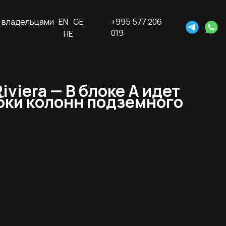
 владельцами
EN
GE
+995 577 206
019
HE
viera — В блоке А идет
убки колонн подземного