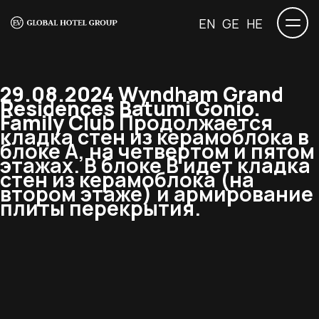
EN
GE
HE
29.08.2024 Wyndham Grand
Residences Batumi Gonio.
Family Club
Продолжается
кладка стен из керамоблока в
блоке А, на четвертом и пятом
этажах. В блоке В идет кладка
стен из керамоблока (на
втором этаже) и армирование
плиты перекрытия.