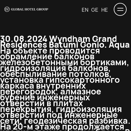
EN
GE
HE
30.08.2024 Wyndham Grand
Residences Batumi Gonio. Aqua
На объекте проводится
обрамление балконов
железобетонными бортиками,
гидроизоляция балконов,
обеспыливание потолков,
установка гипсокартонного
каркаса внутренних
перегородок, алмазное
бурение инженерных
отверстий в плитах
перекрытия, гидроизоляция
отверстий под инженерные
сети, геодезическая разбивка.
На 20-м этаже продолжается