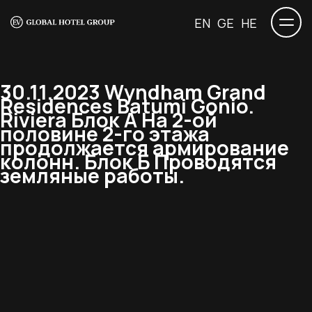
EN
GE
HE
30.11.2023 Wyndham Grand
Residences Batumi Gonio.
Riviera Блок А На 2-ой
половине 2-го этажа
продолжается армирование
колонн. Блок Б Проводятся
земляные работы.