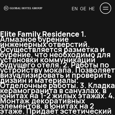
EN
GE
HE
Elite Family Residence
1.
Алмазное бурение
инженерных отверстий.
Осуществляется разметка и
бурение, что необходимо для
установки коммуникаций
будущего отеля. 2. Работы по
устройству мокапа. Позволяет
визуализировать и проверить
дизайн и материалы.
Отделочные работы. 3. Кладка
керамогранита в санузлах, в
юнитах на 1-2 жилых этажах. 4.
Монтаж декоративных
элементов, в юнитах на 2
этаже. Придаёт эстетический