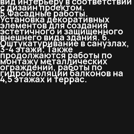
вид интерьеру в соответствии
с дизайн проектом.
5.Фасадные работы.
Установка декоративных
элементов для создания
эстетичного и защищенного
внешнего вида здания. 6.
Оштукатуривание в санузлах,
3-4 этажи. Также
продолжаются работы по
монтажу металлических
ограждений, работы по
гидроизоляции балконов на
4,5 этажах и террас.