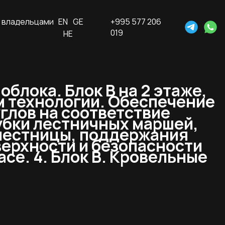
 владельцами
EN
GE
+995 577 206
019
HE
облока. Блок В на 2 этаже,
м технологии. Обеспечение
углов на соответствие
убки лестничных маршей,
 лестницы, поддержания
верхности и безопасности
се. 4. Блок В. Кровельные