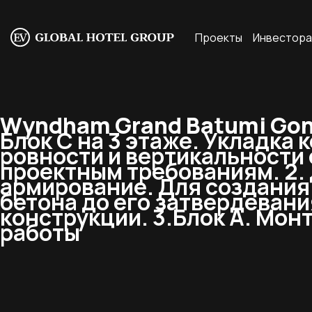
Проекты
Инвестор
Wyndham Grand Batumi Goni
Блок С на 3 этаже. Укладка
ровности и вертикальности 
проектным требованиям. 2.
армирование. Для создания
бетона до его затвердевани
конструкции. 3.Блок А. Монт
работы