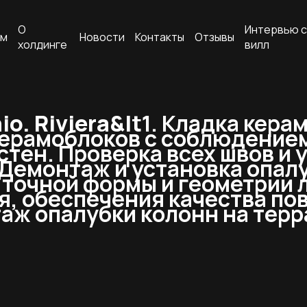
О
Интервью с
ам
Новости
Контакты
Отзывы
холдинге
вилл
o. Riviera&lt
1. Кладка керам
 керамоблоков с соблюдение
стен. Проверка всех швов и 
 Демонтаж и установка опал
 точной формы и геометрии
я, обеспечения качества по
аж опалубки колонн на терра