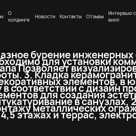
О
Интервью с
ам
Новости
Контакты
Отзывы
холдинге
вилл
мазное бурение инженерных
обходимо для установки ком
капа Позволяет визуализиров
ты. 3. Кладка керамогранита
екоративных элементов, в ю
 в соответствии с дизайн п
ементов для создания эсте
штукатуривание в санузлах, 
нтажу металлических ограж
4,5 этажах и террас, элект