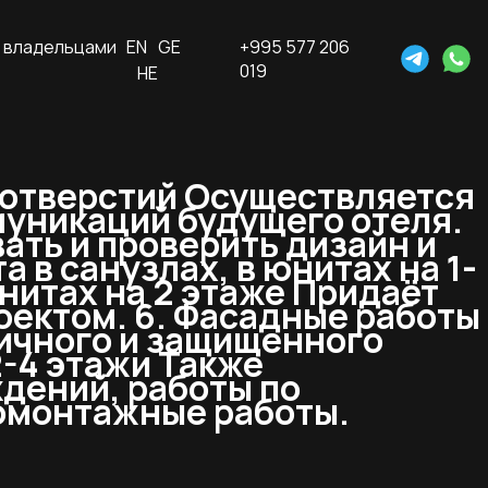
 владельцами
EN
GE
+995 577 206
019
HE
 отверстий Осуществляется
муникаций будущего отеля.
ать и проверить дизайн и
 в санузлах, в юнитах на 1-
нитах на 2 этаже Придаёт
роектом. 6. Фасадные работы
тичного и защищенного
2-4 этажи Также
дений, работы по
ромонтажные работы.