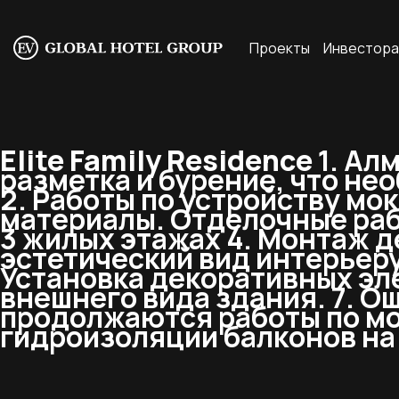
Проекты
Инвестор
Elite Family Residence
1. Ал
разметка и бурение, что не
2. Работы по устройству мо
материалы. Отделочные рабо
3 жилых этажах 4. Монтаж д
эстетический вид интерьеру
Установка декоративных эл
внешнего вида здания. 7. О
продолжаются работы по мо
гидроизоляции балконов на 