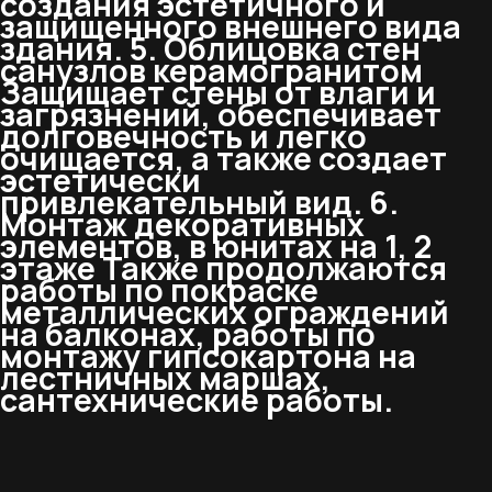
создания эстетичного и
защищенного внешнего вида
здания. 5. Облицовка стен
санузлов керамогранитом
Защищает стены от влаги и
загрязнений, обеспечивает
долговечность и легко
очищается, а также создает
эстетически
привлекательный вид. 6.
Монтаж декоративных
элементов, в юнитах на 1, 2
этаже Также продолжаются
работы по покраске
металлических ограждений
на балконах, работы по
монтажу гипсокартона на
лестничных маршах,
сантехнические работы.