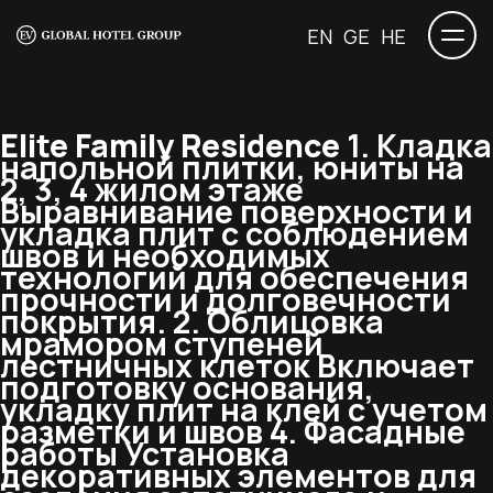
EN
GE
HE
Elite Family Residence
1. Кладка
напольной плитки, юниты на
2, 3, 4 жилом этаже
Выравнивание поверхности и
укладка плит с соблюдением
швов и необходимых
технологий для обеспечения
прочности и долговечности
покрытия. 2. Облицовка
мрамором ступеней
лестничных клеток Включает
подготовку основания,
укладку плит на клей с учетом
разметки и швов 4. Фасадные
работы Установка
декоративных элементов для