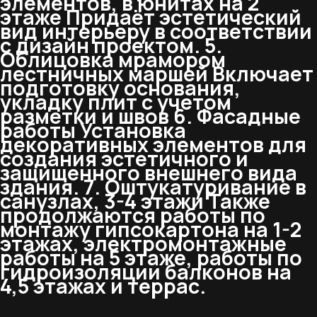
элементов, в юнитах на 2
этаже Придаёт эстетический
вид интерьеру в соответствии
с дизайн проектом. 5.
Облицовка мрамором
лестничных маршей Включает
подготовку основания,
укладку плит с учетом
разметки и швов 6. Фасадные
работы Установка
декоративных элементов для
создания эстетичного и
защищенного внешнего вида
здания. 7. Оштукатуривание в
санузлах, 3-4 этажи Также
продолжаются работы по
монтажу гипсокартона на 1-2
этажах, электромонтажные
работы на 5 этаже, работы по
гидроизоляции балконов на
4,5 этажах и террас.