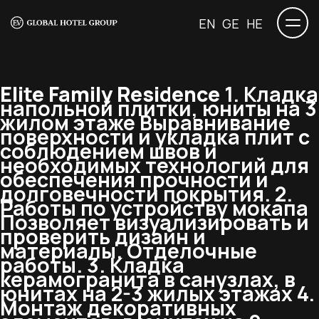
EN
GE
HE
Elite Family Residence
1. Кладка
напольной плитки, юниты на 3
жилом этаже Выравнивание
поверхности и укладка плит с
соблюдением швов и
необходимых технологий для
обеспечения прочности и
долговечности покрытия. 2.
Работы по устройству мокапа
Позволяет визуализировать и
проверить дизайн и
материалы. Отделочные
работы. 3. Кладка
керамогранита в санузлах, в
юнитах на 2-3 жилых этажах 4.
Монтаж декоративных