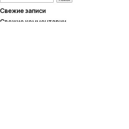
Свежие записи
Свежие комментарии
Нет комментариев для просмотра.
Архивы
Нет архивов для просмотра.
Рубрики
Рубрик нет
© 2024 European Village LLC
Все права защищены
Политика обработки персональных данных
+995 577 206 019