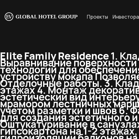
Проекты
Инвестор
Elite Family Residence
1. Кл
Выравнивание поверхности 
технологий для обеспечения
устройству мокапа Позволяе
Отделочные работы. 3. Клад
этажах 4. Монтаж декоратив
эстетический вид интерьеру
мрамором лестничных марше
учетом разметки и швов 6.
для создания эстетичного и
Оштукатуривание в санузла
гипсокартона на 1-2 этажах
гидроизоляции балконов на 