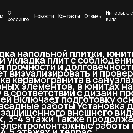
О
Интервью с
ам
Новости
Контакты
Отзывы
холдинге
вилл
адка напольной плитки, юнит
и укладка плит с соблюден
 прочности и долговечности
т визуализировать и провер
ка керамогранита в санузлах
ных элементов, в юнитах на
 в соответствии с дизайн пр
й Включает подготовку осно
 Фасадные работы Установка
 защищенного внешнего вида
х, 3-4 этажи Также продолж
, электромонтажные работы н
4,5 этажах и террас.