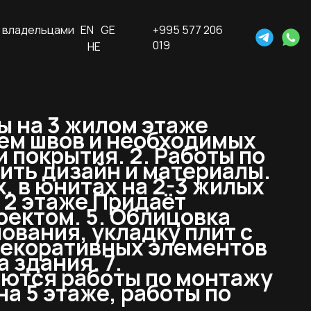
 владельцами
EN
GE
+995 577 206
019
HE
ы на 3 жилом этаже
ием швов и необходимых
 покрытия. 2. Работы по
ить дизайн и материалы.
, в юнитах на 2-3 жилых
 2 этаже Придаёт
оектом. 5. Облицовка
вания, укладку плит с
 декоративных элементов
 здания. 7.
аются работы по монтажу
а 5 этаже, работы по