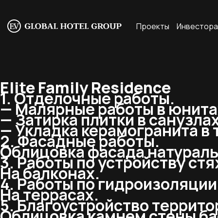
Проекты
Инвестор
Elite Family Residence
1. Отделочные работы.
— Малярные работы в юнитах,
— Затирка плитки в санузлах
— Укладка керамогранита в 
2. Фасадные работы.
Облицовка фасада натурал
3. Работы по устройству стя
На балконах.
4. Работы по гидроизоляции
На террасах.
5. Благоустройство террито
Облицовка камнем стены ба