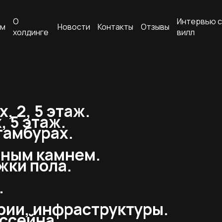
О
Интервью с
ам
Новости
Контакты
Отзывы
холдинге
вилл
 2, 5 этаж.
, 5 этаж.
тамбурах.
ьным камнем.
жки пола.
.
рии, инфраструктуры.
ссейна.