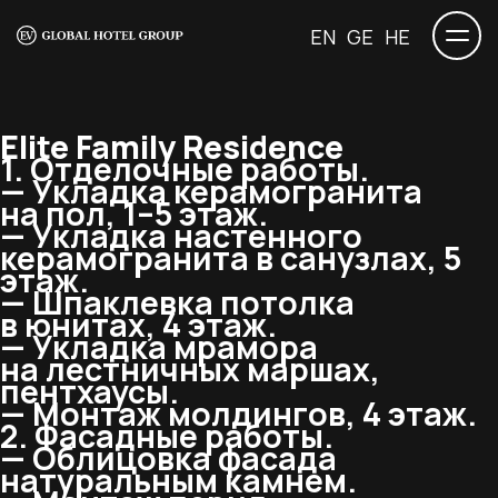
EN
GE
HE
Elite Family Residence
1. Отделочные работы.
— Укладка керамогранита
на пол, 1–5 этаж.
— Укладка настенного
керамогранита в санузлах, 5
этаж.
— Шпаклевка потолка
в юнитах, 4 этаж.
— Укладка мрамора
на лестничных маршах,
пентхаусы.
— Монтаж молдингов, 4 этаж.
2. Фасадные работы.
— Облицовка фасада
натуральным камнем.