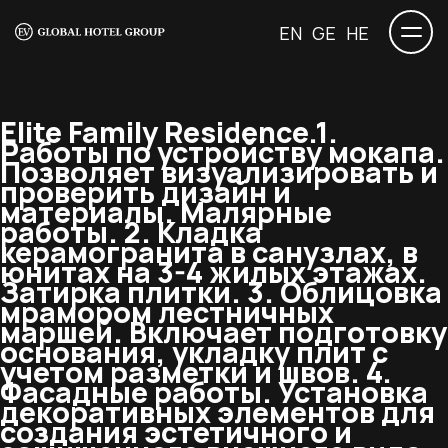
EN
GE
HE
Elite Family Residence.
1.
Работы по устройству мокапа.
Позволяет визуализировать и
проверить дизайн и
материалы. Малярные
работы. 2. Кладка
керамогранита в санузлах, в
юнитах на 3-4 жилых этажах.
Затирка плитки. 3. Облицовка
мрамором лестничных
маршей. Включает подготовку
основания, укладку плит с
учетом разметки и швов. 4.
Фасадные работы. Установка
декоративных элементов для
создания эстетичного и