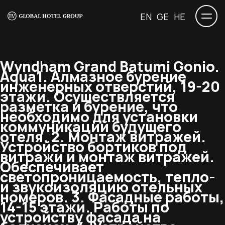
EN
GE
HE
Wyndham Grand Batumi Gonio.
Aqua
1. Алмазное бурение
инженерных отверстий, 19-20
этажи. Осуществляется
разметка и бурение, что
необходимо для установки
коммуникаций будущего
отеля. 2. Монтаж витражей.
Устройство бортиков под
витражи и монтаж витражей.
Обеспечивает
светопроницаемость, тепло-
и звукоизоляцию отельных
номеров. 3. Фасадные работы,
14-15 этажи. Работы по
устройству фасада на