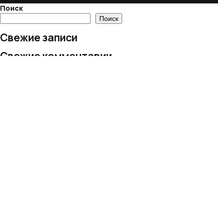
Поиск
Поиск
Свежие записи
Свежие комментарии
Нет комментариев для просмотра.
Архивы
Нет архивов для просмотра.
Рубрики
Рубрик нет
© 2024 European Village LLC
Все права защищены
Политика обработки персональных данных