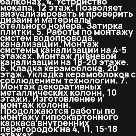
балконах. 4. Устройство
мокапа, 12 этаж. Позволяет
визуализировать и проверить
дизайн и материалы
отельного номера. Затирка
плитки. 5. Работы по монтажу
систем водопровода,
канализации. Монтаж
системы канализации на 4-5
этажах. Монтаж ливневой
канализации на 18-20 этаже.
6. Кладка керамоблока, 20
этаж. Укладка керамоблоков с
соблюдением технологии. 7.
Монтаж декоративных
металлических колонн, 10
этажи. Изготовление и
монтаж колонн.
Продолжаются работы по
монтажу гипсокартонного
каркаса внутренних
перегородок на 4, 11, 15-18
этажах.