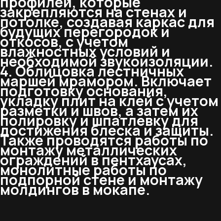
профилей, которые
закрепляются на стенах и
потолке, создавая каркас для
будущих перегородок и
откосов, с учетом
влажностных условий и
необходимой звукоизоляции.
4. Облицовка лестничных
маршей мрамором. Включает
подготовку основания,
укладку плит на клей с учетом
разметки и швов, а затем их
полировку и шпатлевку для
достижения блеска и защиты.
Также проводятся работы по
монтажу металлических
ограждений в пентхаусах,
монолитные работы по
подпорной стене и монтажу
молдингов в мокапе.