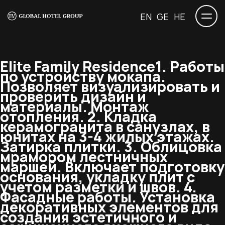
EN
GE
HE
Elite Family Residence
1. Работы
по устройству мокапа.
Позволяет визуализировать и
проверить дизайн и
материалы. Монтаж
отопления. 2. Кладка
керамогранита в санузлах, в
юнитах на 3-4 жилых этажах.
Затирка плитки. 3. Облицовка
мрамором лестничных
маршей. Включает подготовку
основания, укладку плит с
учетом разметки и швов. 4.
Фасадные работы. Установка
декоративных элементов для
создания эстетичного и