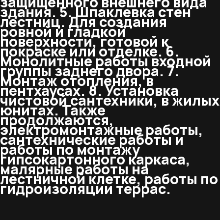
защищенного внешнего вида
здания. 5. Шпаклевка стен
лестниц. Для создания
ровной и гладкой
поверхности, готовой к
покраске или отделке. 6.
Монолитные работы входной
группы заднего двора. 7.
Монтаж отопления, в
пентхаусах. 8. Установка
чистовой сантехники, в жилых
юнитах. Также
продолжаются,
электромонтажные работы,
сантехнические работы и
работы по монтажу
гипсокартонного каркаса,
малярные работы на
лестничной клетке, работы по
гидроизоляции террас.