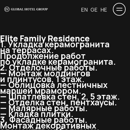
EN
GE
HE
Elite Family Residence
1. Укладка керамогранита
на террасах.
Продолжение работ
по укладке керамогранита.
2. Отделочные работы.
— Монтаж молдингов
и плинтусов, 1 этаж.
— Облицовка лестничных
маршей мрамором.
— Шпатлевка стен, 2, 5 этаж.
— Отделка стен, пентхаусы.
— Малярные работы.
— Кладка плитки.
3. Фасадные работы.
Монтаж декоративных