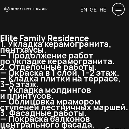
EN
GE
HE
Elite Family Residence
1. Укладка керамогранита,
пентхаусы.
— Продолжение работ
по укладке керамогранита.
2. Отделочные работы.
— Окраска в 1 слой, 1–2 этаж.
— Кладка плитки на террасе,
3–5 этаж.
— Укладка молдингов
и плинтусов.
— Облицовка мрамором
ступеней лестничных маршей.
3. Фасадные работы.
— Покраска балконов
центрального фасада.