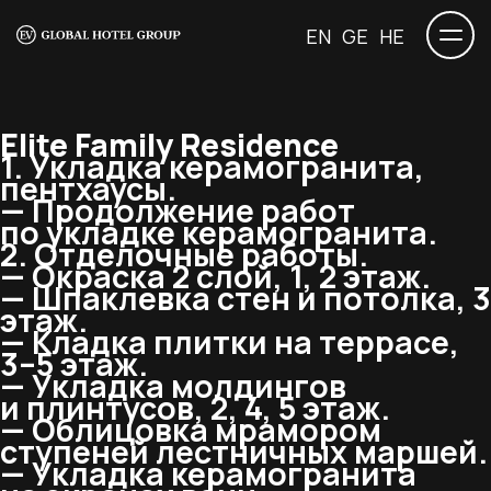
EN
GE
HE
Elite Family Residence
1. Укладка керамогранита,
пентхаусы.
— Продолжение работ
по укладке керамогранита.
2. Отделочные работы.
— Окраска 2 слой, 1, 2 этаж.
— Шпаклевка стен и потолка, 3
этаж.
— Кладка плитки на террасе,
3–5 этаж.
— Укладка молдингов
и плинтусов, 2, 4, 5 этаж.
— Облицовка мрамором
ступеней лестничных маршей.
— Укладка керамогранита