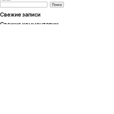
Поиск
Свежие записи
Свежие комментарии
Нет комментариев для просмотра.
Архивы
Нет архивов для просмотра.
Рубрики
Рубрик нет
© 2024 European Village LLC
Все права защищены
Политика обработки персональных данных