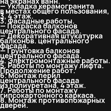
на экранах ванн.
— Укладка керамогранита
в местах общего пользования,
3, 4 этаж.
3. Фасадные работы.
— Покраска балконов
центрального фасада.
— Декоративная штукатурка
балконов. центрального
фасада.
— Грунтовка балконов
центрального фасада.
4. Электромонтажные работы.
5. Работы по монтажу лифта.
Продолжение работ.
6. Монтаж перил
центрального фасада
из полиуретана, 4 этаж.
7. Работы по монтажу
гипсокартонного каркаса.
8. Монтаж противопожарных
дверей.