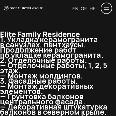
EN
GE
HE
Elite Family Residence
1. Укладка керамогранита
в санузлах, пентхаусы.
Продолжение работ
по укладке керамогранита.
2. Отделочные работы.
— Отделочные работы, 1, 2, 5
этаж.
— Монтаж молдингов.
3. Фасадные работы.
— Монтаж декоративных
элементов.
— Грунтовка балконов
центрального фасада.
— Декоративная штукатурка
балконов в северном крыле.