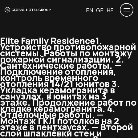
EN
GE
HE
Elite Family Residence
1.
Устройство противопожарной
системы. Работы по монтажу
пожарной сигнализации. 2.
Сантехнические работы. —
Подключение отопления,
контроль временного
отопления 14/21 юнитов 3.
Укладка керамогранита в
санузлах, в юнитах на 3
этаже. Продолжение работ по
кладке керамогранита. 4.
Отделочные работы. —
Монтаж ГКЛ потолков на 2
этаже в пентхаусах. — Второй
слой шпаклёвки стен и