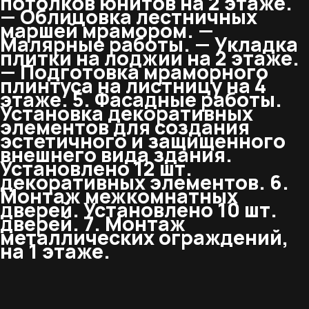
потолков юнитов на 2 этаже.
— Облицовка лестничных
маршей мрамором. —
Малярные работы. — Укладка
плитки на лоджии на 2 этаже.
— Подготовка мраморного
плинтуса на листницу на 4
этаже. 5. Фасадные работы.
Установка декоративных
элементов для создания
эстетичного и защищенного
внешнего вида здания.
Установлено 12 шт.
декоративных элементов. 6.
Монтаж межкомнатных
дверей. Установлено 10 шт.
дверей. 7. Монтаж
металлических ограждений,
на 1 этаже.