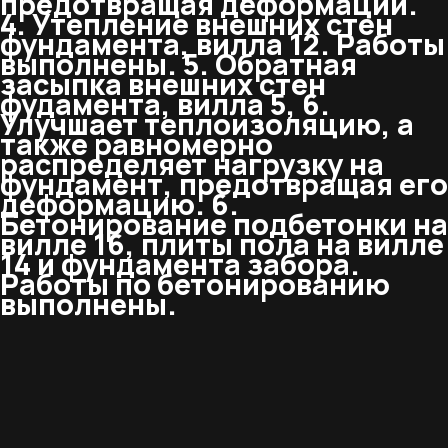
предотвращая деформации.
4. Утепление внешних стен
фундамента, вилла 12. Работы
выполнены. 5. Обратная
засыпка внешних стен
фудамента, вилла 5, 6.
Улучшает теплоизоляцию, а
также равномерно
распределяет нагрузку на
фундамент, предотвращая его
деформацию. 6.
Бетонирование подбетонки на
вилле 16, плиты пола на вилле
14 и фундамента забора.
Работы по бетонированию
выполнены.