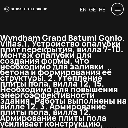
EN
GE
HE
Wyndham Grand Batumi Gonio.
Villas.
1. Устройство опалубки
плит перекрытия, вилла 7-10.
Монтаж опалубки для
создания формы, что
необходимо для заливки
бетона и формирования её
структуры. 2. Утепление
плиты пола, вилла 12, 15.
Необходимо для повышения
энергоэффективности
здания. Работы выполнены на
вилле 12. 3. Армирование
плиты пола, вилла 12.
Армирование плиты пола
усиливает конструкцию,