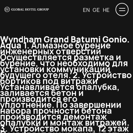
EN
GE
HE
Wyndham Grand Batumi Gonio.
Aqua
1. Алмазное бурение
инженерных отверстий
Осуществляется разметка и
бурение, что необходимо для
установки коммуникаций
будущего отеля. 2. Устройство
бортиков под витражи
Устанавливается опалубка,
заливается бетон и
производится его
уплотнение. По завершении
набора прочности бетона
производится демонтаж
опалубки и монтаж витражей.
3. Устройство мокапа, 12 этаж