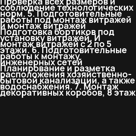
Проверка всех размеров и
соблюдение технологических
норм. 5. Подготовительные
работы под монтаж витражей
и монтаж витражей
Подготовка бортиков под
установку витражей. И
монтаж витражей с 2 по 5
этажи. 6. Подготовительные
работы к монтажу
инженерных сетей
Планирование и разметка
расположения хозяйственно-
бытовой канализации, а также
водоснабжения. 7. Монтаж
декоративных коробов, 8 этаж