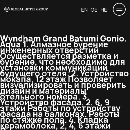
EN
GE
HE
Wyndham Grand Batumi Gonio.
Aqua
1. Алмазное бурение
инженерных отверстий
Осуществляется разметка и
бурение, что необходимо для
установки коммуникаций
будущего отеля. 2. Устройство
мокапа, 12 этаж Позволяет
визуализировать и проверить
дизайн и материалы
отельного номера. 3.
Устройство фасада, 2, 6, 9
этажи Работы по устройству
фасада на балконах. Работы
по стяжке пола. 4. Кладка
керамоблока, 2, 4, 6 этажи