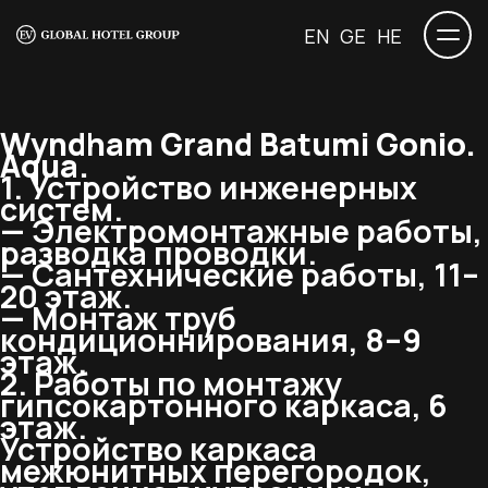
EN
GE
HE
Wyndham Grand Batumi Gonio.
Aqua.
1. Устройство инженерных
систем.
— Электромонтажные работы,
разводка проводки.
— Сантехнические работы, 11–
20 этаж.
— Монтаж труб
кондиционнирования, 8–9
этаж.
2. Работы по монтажу
гипсокартонного каркаса, 6
этаж.
Устройство каркаса
межюнитных перегородок,