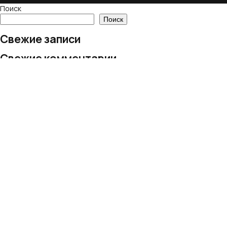
Поиск
Поиск
Свежие записи
Свежие комментарии
Нет комментариев для просмотра.
Архивы
Нет архивов для просмотра.
Рубрики
Рубрик нет
© 2024 European Village LLC
Все права защищены
Политика обработки персональных данных