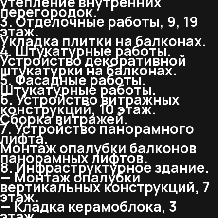
утепление внутренних
перегородок.
3. Отделочные работы, 9, 19
этаж.
Укладка плитки на балконах.
4. Штукатурные работы.
Устройство декоративной
штукатурки на балконах.
5. Фасадные работы.
Штукатурные работы.
6. Устройство витражных
конструкций, 10 этаж.
Сборка витражей.
7. Устройство панорамного
лифта.
Монтаж опалубки балконов
панорамных лифтов.
8. Инфраструктурное здание.
— Монтаж опалубки
вертикальных конструкций, 7
этаж.
— Кладка керамоблока, 3
этаж.