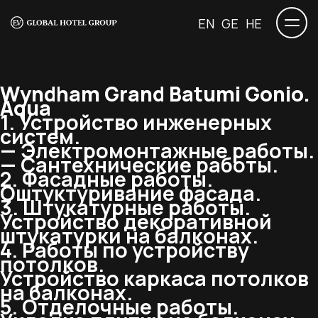
EN
GE
HE
Wyndham Grand Batumi Gonio.
Aqua
1. Устройство инженерных
систем.
— Электромонтажные работы.
— Сантехнические работы.
2. Фасадные работы.
Оштуктуривание фасада.
3. Штукатурные работы.
Устройство декоративной
штукатурки на балконах.
4. Работы по устройству
потолков.
Устройство каркаса потолков
на балконах.
5. Отделочные работы.