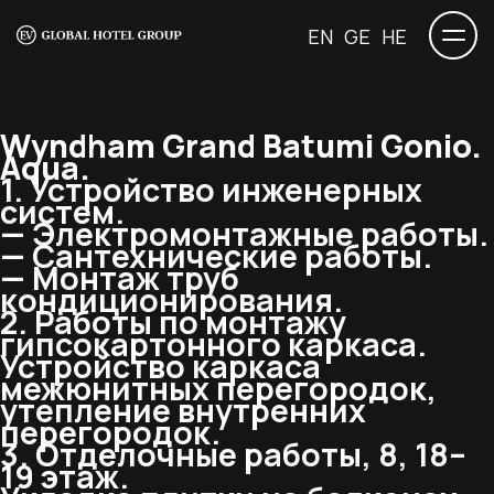
EN
GE
HE
Wyndham Grand Batumi Gonio.
Aqua.
1. Устройство инженерных
систем.
— Электромонтажные работы.
— Сантехнические работы.
— Монтаж труб
кондиционирования.
2. Работы по монтажу
гипсокартонного каркаса.
Устройство каркаса
межюнитных перегородок,
утепление внутренних
перегородок.
3. Отделочные работы, 8, 18–
19 этаж.