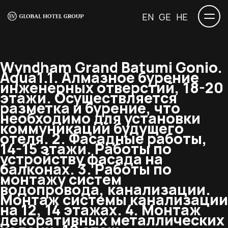
EN
GE
HE
Wyndham Grand Batumi Gonio.
Aqua
1.1. Алмазное бурение
инженерных отверстий, 18-20
этажи. Осуществляется
разметка и бурение, что
необходимо для установки
коммуникаций будущего
отеля. 2. Фасадные работы,
14-15 этажи. Работы по
устройству фасада на
балконах. 3. Работы по
монтажу систем
водопровода, канализации.
Монтаж системы канализации
на 12, 14 этажах. 4. Монтаж
декоративных металлических