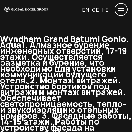
EN
GE
HE
Wyndham Grand Batumi Gonio.
Aqua
1. Алмазное бурение
инженерных отверстий, 17-19
этажи. Осуществляется
разметка и бурение, что
необходимо для установки
коммуникаций будущего
отеля. 2. Монтаж витражей.
Устройство бортиков под
витражи и монтаж витражей.
Обеспечивает
светопроницаемость, тепло-
и звукоизоляцию отельных
номеров. 3. Фасадные работы,
14-15 этажи. Работы по
устройству фасада на