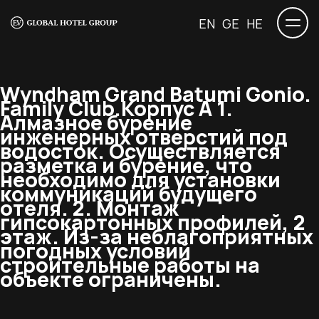
EN
GE
HE
Wyndham Grand Batumi Gonio.
Family Club.
Корпус А 1.
Алмазное бурение
инженерных отверстий под
водосток. Осуществляется
разметка и бурение, что
необходимо для установки
коммуникаций будущего
отеля. 2. Монтаж
гипсокартонных профилей, 2
этаж. Из-за неблагоприятных
погодных условий
строительные работы на
объекте ограничены.