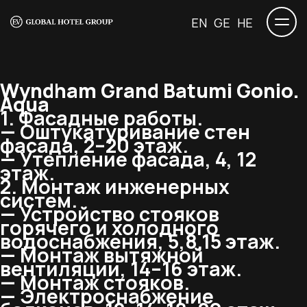
EN
GE
HE
Wyndham Grand Batumi Gonio.
Aqua
1. Фасадные работы.
— Оштукатуривание стен
фасада, 2–20 этаж.
— Утепление фасада, 4, 12
этаж.
2. Монтаж инженерных
систем.
— Устройство стояков
горячего и холодного
водоснабжения, 5,8,15 этаж.
— Монтаж вытяжной
вентиляции, 14–16 этаж.
— Монтаж стояков.
— Электроснабжение