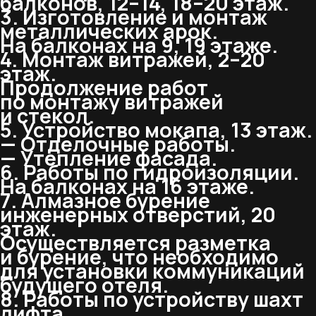
балконов, 12–14, 18–20 этаж.
3. Изготовление и монтаж
металлических арок.
На балконах на 9, 19 этаже.
4. Монтаж витражей, 2–20
этаж.
Продолжение работ
по монтажу витражей
и стекол.
5. Устройство мокапа, 13 этаж.
— Отделочные работы.
— Утепление фасада.
6. Работы по гидроизоляции.
На балконах на 16 этаже.
7. Алмазное бурение
инженерных отверстий, 20
этаж.
Осуществляется разметка
и бурение, что необходимо
для установки коммуникаций
будущего отеля.
8. Работы по устройству шахт
лифта.