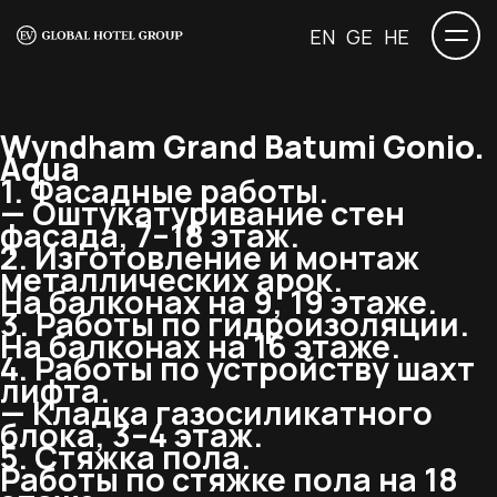
EN
GE
HE
Wyndham Grand Batumi Gonio.
Aqua
1. Фасадные работы.
— Оштукатуривание стен
фасада, 7–18 этаж.
2. Изготовление и монтаж
металлических арок.
На балконах на 9, 19 этаже.
3. Работы по гидроизоляции.
На балконах на 16 этаже.
4. Работы по устройству шахт
лифта.
— Кладка газосиликатного
блока, 3–4 этаж.
5. Стяжка пола.
Работы по стяжке пола на 18