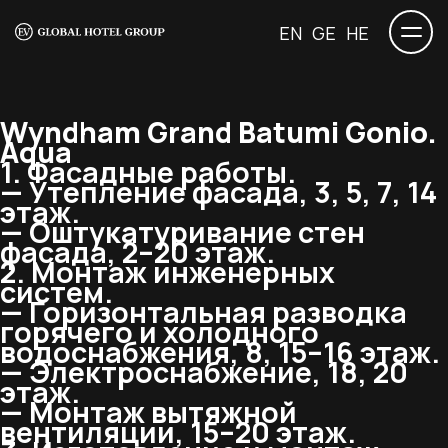
EN
GE
HE
Wyndham Grand Batumi Gonio.
Aqua
1. Фасадные работы.
— Утепление фасада, 3, 5, 7, 14
этаж.
— Оштукатуривание стен
фасада, 2–20 этаж.
2. Монтаж инженерных
систем.
— Горизонтальная разводка
горячего и холодного
водоснабжения, 8, 15–16 этаж.
— Электроснабжение, 18, 20
этаж.
— Монтаж вытяжной
вентиляции, 15–20 этаж.