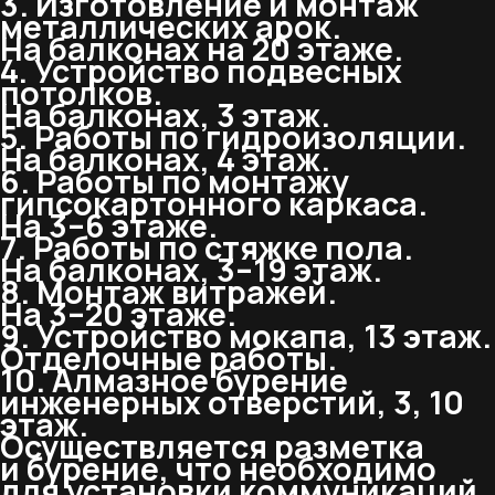
3. Изготовление и монтаж
металлических арок.
На балконах на 20 этаже.
4. Устройство подвесных
потолков.
На балконах, 3 этаж.
5. Работы по гидроизоляции.
На балконах, 4 этаж.
6. Работы по монтажу
гипсокартонного каркаса.
На 3–6 этаже.
7. Работы по стяжке пола.
На балконах, 3–19 этаж.
8. Монтаж витражей.
На 3–20 этаже.
9. Устройство мокапа, 13 этаж.
Отделочные работы.
10. Алмазное бурение
инженерных отверстий, 3, 10
этаж.
Осуществляется разметка
и бурение, что необходимо
для установки коммуникаций