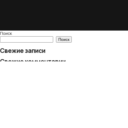
Поиск
Поиск
Свежие записи
Свежие комментарии
Нет комментариев для просмотра.
Архивы
Нет архивов для просмотра.
Рубрики
Рубрик нет