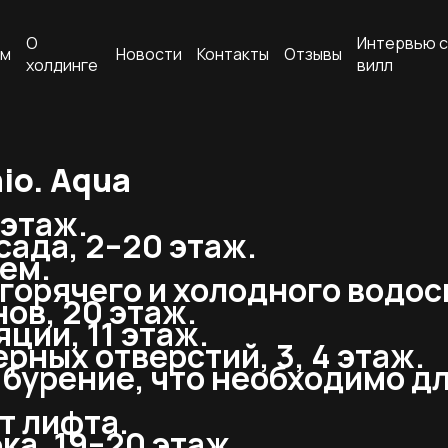
О
Интервью с
ам
Новости
Контакты
Отзывы
холдинге
вилл
io. Aqua
 этаж.
ада, 2–20 этаж.
ем.
орячего и холодного водосна
ов, 20 этаж.
ции, 11 этаж.
рных отверстий, 3, 4 этаж.
 бурение, что необходимо д
т лифта.
ка, 19–20 этаж.