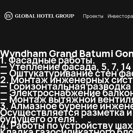
Проекты
Инвестор
Wyndham Grand Batumi Gon
1. Фасадные работы.
— Утепление фасада, 5, 7, 14
— Оштукатуривание стен фас
2. Монтаж инженерных сист
— Горизонтальная разводка г
— Электроснабжение балкон
— Монтаж вытяжной вентиля
3. Алмазное бурение инжене
Осуществляется разметка и
будущего отеля.
4. Работы по устройству шах
Кладка газосиликатного бло