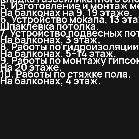
5. Изготовление и монтаж м
На балконах на 9, 19 этаже.
6. Устройство мокапа, 13 эта
Шпаклевка потолка.
7. Устройство подвесных по
На балконах, 3 этаж.
8. Работы по гидроизоляции
На балконах, 5–14 этаж.
9. Работы по монтажу гипсо
На 20 этаже.
10. Работы по стяжке пола.
На балконах, 4 этаж.