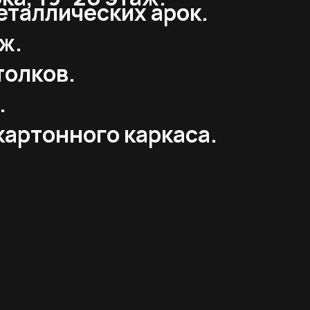
еталлических арок.
ж.
толков.
.
картонного каркаса.