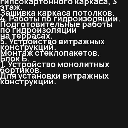
гипсокартонного каркаса, 3
этаж.
Зашивка каркаса потолков.
4. Работы по гидроизоляции.
Подготовительные работы
по гидроизоляции
на террасах.
5. Устройство витражных
конструкций.
Монтаж стеклопакетов.
Блок Б.
1. Устройство монолитных
бортиков.
Для установки витражных
конструкций.