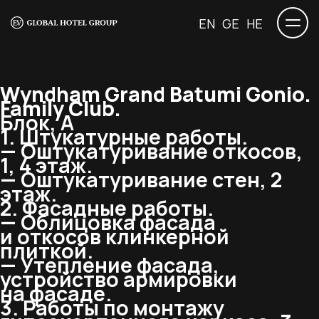
EN
GE
HE
Wyndham Grand Batumi Gonio.
Family Club.
Блок, А
1. Штукатурные работы.
— Оштукатуривание откосов,
1, 4 этаж.
— Оштукатуривание стен, 2
этаж.
2. Фасадные работы.
— Облицовка фасада
и откосов клинкерной
плиткой.
— Утепление фасада,
устройство армировки
на фасаде.
3. Работы по монтажу