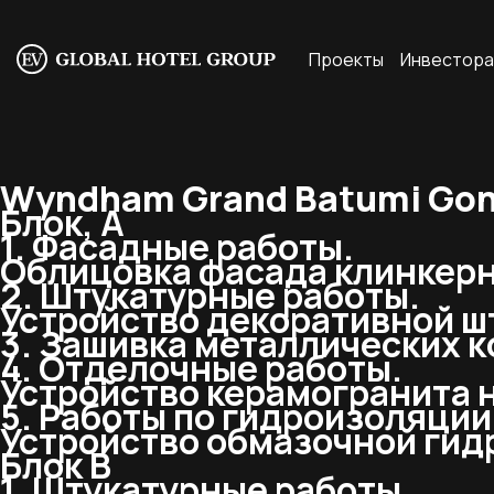
Проекты
Инвестор
Wyndham Grand Batumi Goni
Блок, А
1. Фасадные работы.
Облицовка фасада клинкерно
2. Штукатурные работы.
Устройство декоративной шт
3. Зашивка металлических к
4. Отделочные работы.
Устройство керамогранита н
5. Работы по гидроизоляции
Устройство обмазочной гид
Блок В
1. Штукатурные работы.