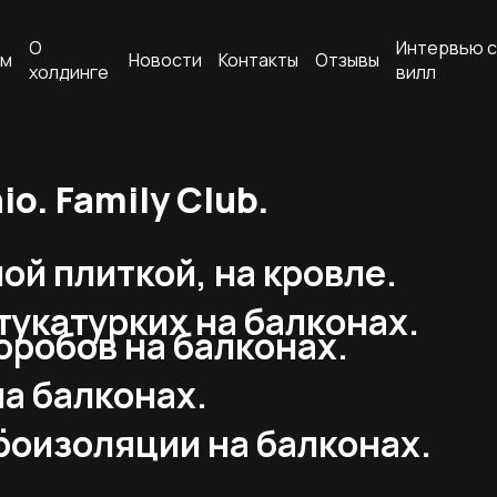
О
Интервью с
ам
Новости
Контакты
Отзывы
холдинге
вилл
o. Family Club.
й плиткой, на кровле.
укатурких на балконах.
оробов на балконах.
а балконах.
.
роизоляции на балконах.