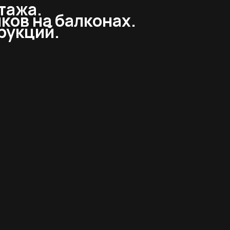
тажа.
ков на балконах.
рукций.