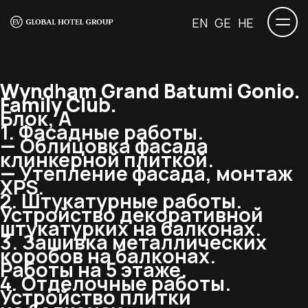
EN
GE
HE
Wyndham Grand Batumi Gonio.
Family Club.
Блок, А
1. Фасадные работы.
— Облицовка фасада
клинкерной плиткой.
— Утепление фасада, монтаж
XPS.
2. Штукатурные работы.
Устройство декоративной
штукатурких на балконах.
3. Зашивка металлических
коробов на балконах.
Работы на 5 этаже.
4. Отделочные работы.
Устройство плитки