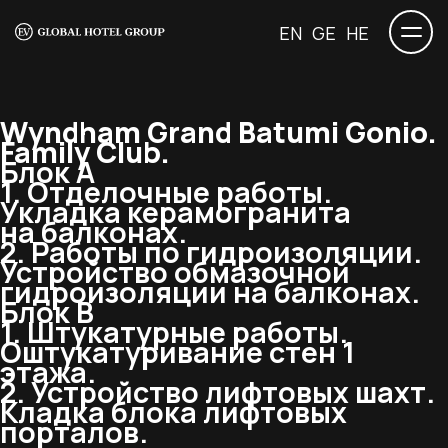
EN
GE
HE
Wyndham Grand Batumi Gonio.
Family Club.
Блок A
1. Отделочные работы.
Укладка керамогранита
на балконах.
2. Работы по гидроизоляции.
Устройство обмазочной
гидроизоляции на балконах.
Блок В
1. Штукатурные работы.
Оштукатуривание стен 1
этажа.
2. Устройство лифтовых шахт.
Кладка блока лифтовых
порталов.