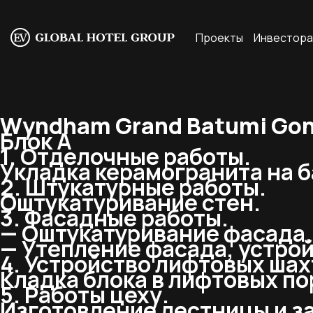
Проекты
Инвестор
Wyndham Grand Batumi Goni
Блок A
1. Отделочные работы.
Укладка керамогранита на б
2. Штукатурные работы.
Оштукатуривание стен.
3. Фасадные работы.
— Оштукатуривание фасада.
— Утепление фасада, устрой
4. Устройство лифтовых шах
Кладка блока в лифтовых по
5. Работы цеху.
Изготовление лестницы и за