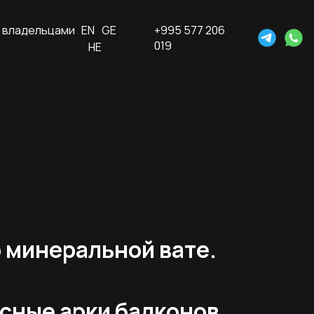
 владельцами
EN
GE
+995 577 206
019
HE
 минеральной вате.
сные арки балконов.