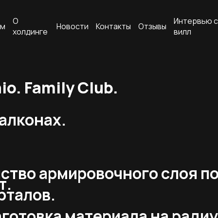
О
Интервью с
ам
Новости
Контакты
Отзывы
холдинге
вилл
o. Family Club.
алконах.
ство армировочного слоя по
т.
рталов.
готовка материала на радиу