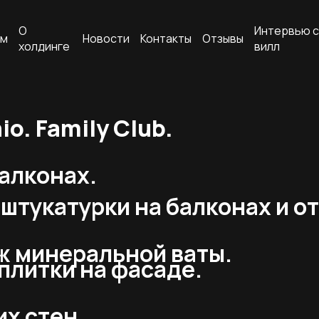
О
Интервью с
ам
Новости
Контакты
Отзывы
холдинге
вилл
o. Family Club.
алконах.
штукатурки на балконах и о
ж минеральной ваты.
плитки на фасаде.
х стен.