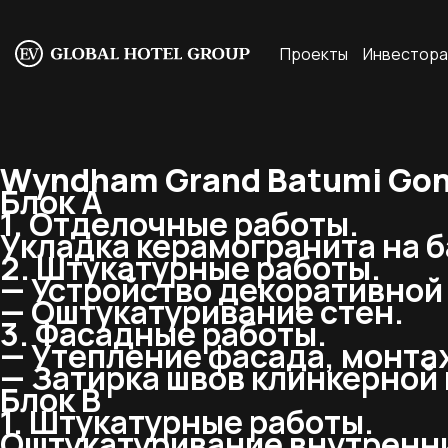
Проекты
Инвестор
Wyndham Grand Batumi Goni
Блок A
1. Отделочные работы.
Укладка керамогранита на б
2. Штукатурные работы.
— Устройство декоративной 
— Оштукатуривание стен.
3. Фасадные работы.
— Утепление фасада, монта
— Затирка швов клинкерной 
Блок В
1. Штукатурные работы.
Оштукатуривание внутренни