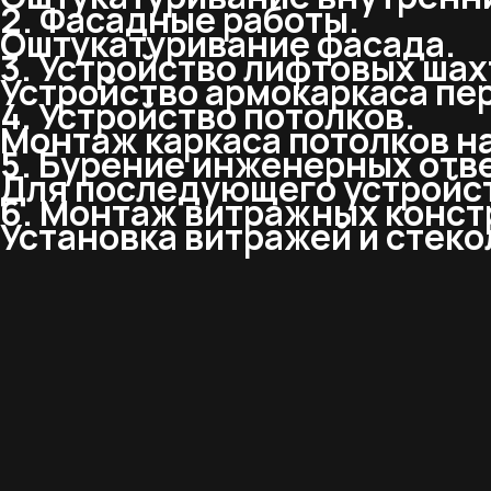
2. Фасадные работы.
Оштукатуривание фасада.
3. Устройство лифтовых шах
Устройство армокаркаса пе
4. Устройство потолков.
Монтаж каркаса потолков на
5. Бурение инженерных отв
Для последующего устройс
6. Монтаж витражных констр
Установка витражей и стеко