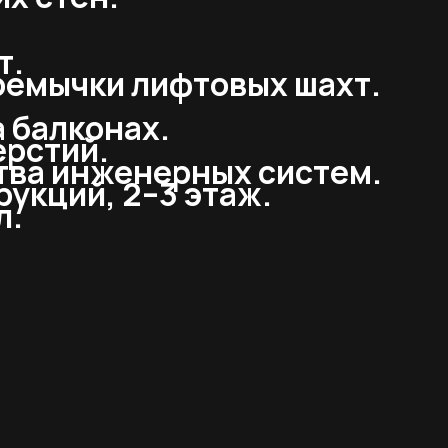
т.
ремычки лифтовых шахт.
 балконах.
ерстий.
тва инженерных систем.
укций, 2–3 этаж.
л.